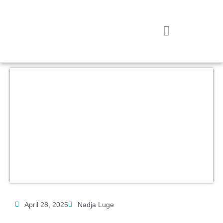
Zum
Inhalt
springen
SEO & Bloggen 🕵️‍♂️
April 28, 2025
Nadja Luge